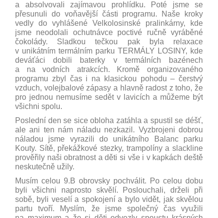
a absolvovali zajímavou prohlídku. Poté jsme se
přesunuli do voňavější části programu. Naše kroky
vedly do vyhlášené Velkolosinské pralinkárny, kde
jsme neodolali ochutnávce poctivé ručně vyráběné
čokolády. Sladkou tečkou pak byla relaxace
v unikátním termálním parku TERMÁLY LOSINY, kde
deváťáci dobili baterky v termálních bazénech
a na vodních atrakcích. Kromě organizovaného
programu zbyl čas i na klasickou pohodu – čerstvý
vzduch, volejbalové zápasy a hlavně radost z toho, že
pro jednou nemusíme sedět v lavicích a můžeme být
všichni spolu.
Poslední den se sice obloha zatáhla a spustil se déšť,
ale ani ten nám náladu nezkazil. Vyzbrojeni dobrou
náladou jsme vyrazili do unikátního Balanc parku
Kouty. Sítě, překážkové stezky, trampolíny a slackline
prověřily naši obratnost a děti si vše i v kapkách deště
neskutečně užily.
Musím celou 9.B obrovsky pochválit. Po celou dobu
byli všichni naprosto skvělí. Poslouchali, drželi při
sobě, byli veselí a spokojení a bylo vidět, jak skvělou
partu tvoří. Myslím, že jsme společný čas využili
na maximum a že si děti odvezly spoustu krásných