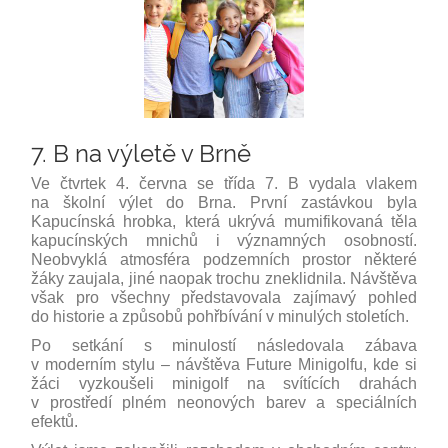
7. B na výletě v Brně
Ve čtvrtek 4. června se třída 7. B vydala vlakem
na školní výlet do Brna. První zastávkou byla
Kapucínská hrobka, která ukrývá mumifikovaná těla
kapucínských mnichů i významných osobností.
Neobvyklá atmosféra podzemních prostor některé
žáky zaujala, jiné naopak trochu zneklidnila. Návštěva
však pro všechny představovala zajímavý pohled
do historie a způsobů pohřbívání v minulých stoletích.
Po setkání s minulostí následovala zábava
v moderním stylu – návštěva Future Minigolfu, kde si
žáci vyzkoušeli minigolf na svítících drahách
v prostředí plném neonových barev a speciálních
efektů.