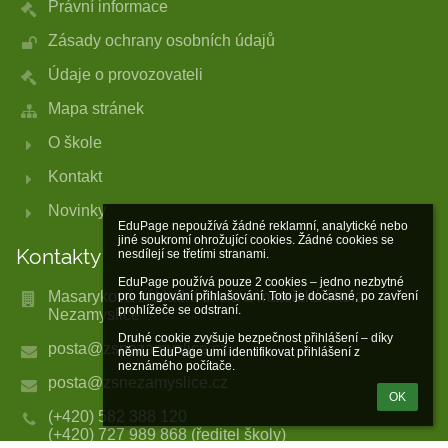
Právní informace
Zásady ochrany osobních údajů
Údaje o provozovateli
Mapa stránek
O škole
Kontakt
Novinky
EduPage nepoužívá žádné reklamní, analytické nebo 
jiné soukromí ohrožující cookies. Žádné cookies se 
Kontakty
nesdílejí se třetími stranami.

EduPage používá pouze 2 cookies – jedno nezbytné 
Masarykova základní škola a mateřská škola
pro fungování přihlašování. Toto je dočasné, po zavření 
prohlížeče se odstraní.

Nezamyslice
Druhé cookie zvyšuje bezpečnost přihlášení – díky 
posta@zsnezamyslice.cz
němu EduPage umí identifikovat přihlášení z 
neznámého počítače.
posta@zsnezamyslice.cz
OK
(+420) 582 388 120
(+420) 727 989 868 (ředitel školy)