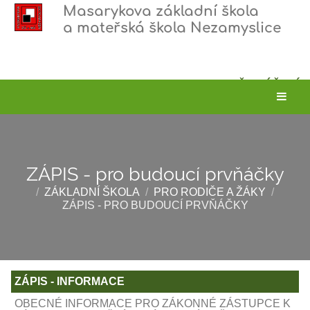
Masarykova základní škola
a mateřská škola Nezamyslice
PŘIHLÁŠENÍ
ZÁPIS - pro budoucí prvňáčky
/
ZÁKLADNÍ ŠKOLA
/
PRO RODIČE A ŽÁKY
/
ZÁPIS - PRO BUDOUCÍ PRVŇÁČKY
ZÁPIS
ZÁPIS - INFORMACE
-
OBECNÉ INFORMACE PRO ZÁKONNÉ ZÁSTUPCE K