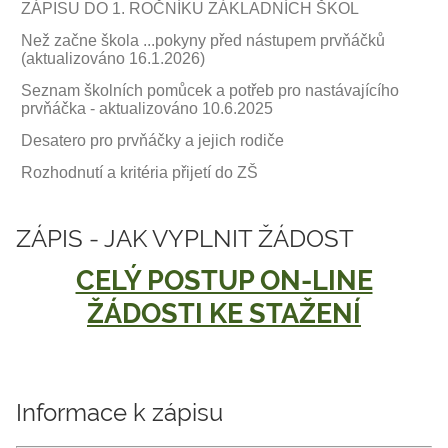
ZÁPISU DO 1. ROČNÍKU ZÁKLADNÍCH ŠKOL
pro
Než začne škola ...pokyny před nástupem prvňáčků
budoucí
(aktualizováno 16.1.2026)
prvňáčky
Seznam školních pomůcek a potřeb pro nastávajícího
prvňáčka - aktualizováno 10.6.2025
Desatero pro prvňáčky a jejich rodiče
Rozhodnutí a kritéria přijetí do ZŠ
ZÁPIS - JAK VYPLNIT ŽÁDOST
CELÝ POSTUP ON-LINE
ŽÁDOSTI KE STAŽENÍ
Informace k zápisu