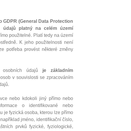
o GDPR (General Data Protection
h údajů platný na celém území
ímo použitelné. Platí tedy na území
středně. K jeho použitelnosti není
ze potřeba provést některé změny
m osobních údajů
je základním
h osob v souvislosti se zpracováním
dajů.
vce nebo kdokoli jiný přímo nebo
nformace o identifikované nebo
u je fyzická osoba, kterou lze přímo
například jméno, identifikační číslo,
štních prvků fyzické, fyziologické,