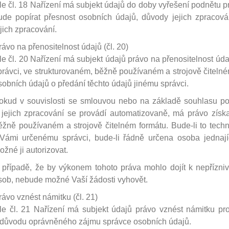
le čl. 18 Nařízení má subjekt údajů do doby vyřešení podnětu 
ude popírat přesnost osobních údajů, důvody jejich zpracov
ejich zpracování.
rávo na přenositelnost údajů (čl. 20)
le čl. 20 Nařízení má subjekt údajů právo na přenositelnost údajů
právci, ve strukturovaném, běžně používaném a strojově čiteln
sobních údajů o předání těchto údajů jinému správci.
okud v souvislosti se smlouvou nebo na základě souhlasu po
 jejich zpracování se provádí automatizovaně, má právo získ
ěžně používaném a strojově čitelném formátu. Bude-li to techn
 Vámi určenému správci, bude-li řádně určena osoba jednají
ožné ji autorizovat.
 případě, že by výkonem tohoto práva mohlo dojít k nepřízni
sob, nebude možné Vaší žádosti vyhovět.
rávo vznést námitku (čl. 21)
le čl. 21 Nařízení má subjekt údajů právo vznést námitku pr
 důvodu oprávněného zájmu správce osobních údajů.