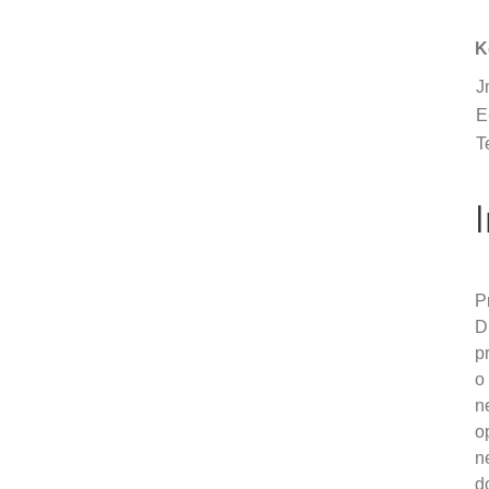
K
J
E
T
P
D
p
o
n
o
n
d