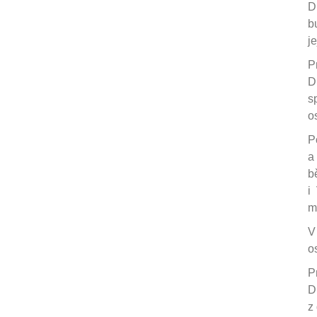
D
b
j
P
D
s
o
P
a
b
i
m
V
o
P
D
z