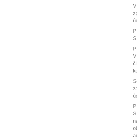
V
z
ú
P
S
P
V
č
k
S
z
ú
P
S
n
o
a