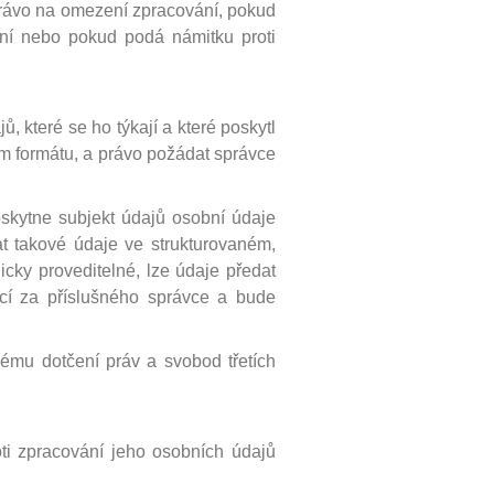
právo na omezení zpracování, pokud
ání nebo pokud podá námitku proti
, které se ho týkají a které poskytl
ém formátu, a právo požádat správce
skytne subjekt údajů osobní údaje
at takové údaje ve strukturovaném,
icky proveditelné, lze údaje předat
cí za příslušného správce a bude
vému dotčení práv a svobod třetích
oti zpracování jeho osobních údajů