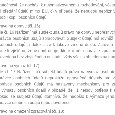
kutečnosti, že dochází k automatizovanému rozhodování, včetn
ři předání údajů mimo EU, c) v případě, že nebudou nepřízni
sob i kopii osobních údajů.
rávo na opravu (čl. 16)
le čl. 16 Nařízení má subjekt údajů právo na opravu nepřesnýc
právce osobních údajů zpracovávat. Subjekt údajů má rovněž
sobních údajů a doložit, že k takové změně došlo. Zároveň 
ude-li zjištěno, že osobní údaje, které o něm správce zprac
rovedena bez zbytečného odkladu, vždy však s ohledem na dan
rávo na výmaz (čl. 17)
le čl. 17 Nařízení má subjekt údajů právo na výmaz osobních
právce osobních údajů neprokáže oprávněné důvody pro zp
právce osobních údajů má nastaveny mechanismy pro zaj
i výmazu osobních údajů v případě, že již nejsou potřeba k 
okud se subjekt údajů domnívá, že nedošlo k výmazu jeho 
právce osobních údajů nebo pověřence.
rávo na omezení zpracování (čl. 18)