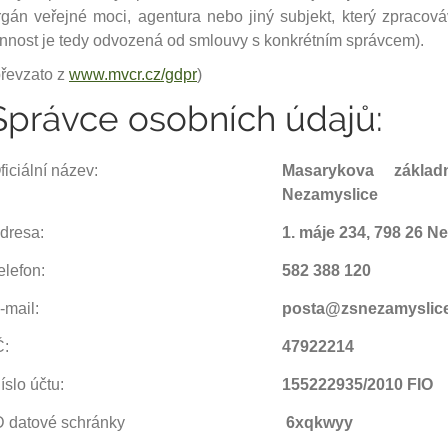
rgán veřejné moci, agentura nebo jiný subjekt, který zpracov
innost je tedy odvozená od smlouvy s konkrétním správcem).
převzato z
www.mvcr.cz/gdpr
)
Správce osobních údajů:
ficiální název:
Masarykova zákla
Nezamyslice
dresa:
1. máje 234, 798 26 N
elefon:
582 388 120
-mail:
posta@zsnezamyslice
Č:
47922214
íslo účtu:
155222935/2010 FIO
D datové schránky
6xqkwyy