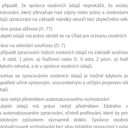
 případě, že správce osobních údajů neprokáže, že exist
pracování, který převažuje nad zájmy nebo právy a svobodami
dajů zpracování na základě námitky ukončí bez zbytečného odk
rávo podat stížnost (čl. 77)
ubjekt údajů má právo obrátit se na Úřad pro ochranu osobních
rávo na odvolání souhlasu (čl. 7)
 případě zpracování Vašich osobních údajů na základě souhlas
l. 6 odst. 1 písm. a) Nařízení nebo čl. 9 odst. 2 písm. a) Na
dykoliv odvolat, a to u správce osobních údajů.
ouhlas se zpracováním osobních údajů je možné kdykoliv po 
apotřebí učinit výslovným, srozumitelným a určitým projevem vů
dajů.
rávo nebýt předmětem automatizovaného rozhodování
ubjekt údajů má právo nebýt předmětem žádného ro
a automatizovaném zpracování, včetně profilování, které by pro
bdobným způsobem významně dotklo. Správce osobní
utomatizované rozhodování bez vlivu lidského posouzení s právn