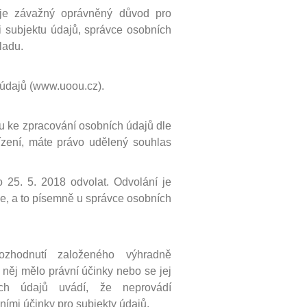
uje závažný oprávněný důvod pro
 subjektu údajů, správce osobních
ladu.
 údajů (www.uoou.cz).
u ke zpracování osobních údajů dle
řízení, máte právo udělený souhlas
25. 5. 2018 odvolat. Odvolání je
le, a to písemně u správce osobních
zhodnutí založeného výhradně
 něj mělo právní účinky nebo se jej
ch údajů uvádí, že neprovádí
ími účinky pro subjekty údajů.