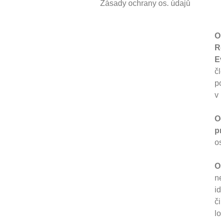
Zásady ochrany os. údajů
O
R
E
č
p
v
O
p
o
O
n
i
č
l