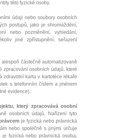
ity této fyzické osoby.
bními údaji nebo soubory osobních
ých postupů, jako je shromáždění,
bení nebo pozměnění, vyhledání,
koliv jiné zpřístupnění, seřazení
 alespoň částečně automatizovaně
 zpracování osobních údajů, které
á zdravotní karta v kartotéce lékaře
 lístek s telefonním číslem a jménem
dné evidence).
bjektu, který zpracovává osobní
ně osobních údajů. Nařízení tyto
právcem
je fyzická nebo právnická
 sám nebo společně s jinými určuje
m
je fyzická nebo právnická osoba,