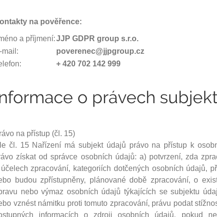
ontakty na pověřence:
méno a příjmení:
JJP GDPR group s.r.o.
-mail:
poverenec@jjpgroup.cz
elefon:
+ 420 702 142 999
Informace o právech subjekt
rávo na přístup (čl. 15)
le čl. 15 Nařízení má subjekt údajů právo na přístup k osob
rávo získat od správce osobních údajů: a) potvrzení, zda zpr
 účelech zpracování, kategoriích dotčených osobních údajů, př
ebo budou zpřístupněny, plánované době zpracování, o exis
pravu nebo výmaz osobních údajů týkajících se subjektu úda
ebo vznést námitku proti tomuto zpracování, právu podat stížn
ostupných informacích o zdroji osobních údajů, pokud ne