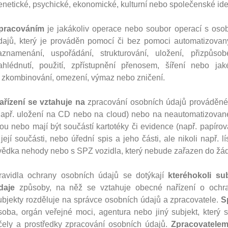
enetické, psychické, ekonomické, kulturní nebo společenské ident
pracováním
je jakákoliv operace nebo soubor operací s oso
dajů, který je prováděn pomocí či bez pomoci automatizovan
aznamenání, uspořádání, strukturování, uložení, přizpůso
ahlédnutí, použití, zpřístupnění přenosem, šíření nebo jaké
i zkombinování, omezení, výmaz nebo zničení.
ařízení se vztahuje na
zpracování osobních údajů prováděné
např. uložení na CD nebo na cloud) nebo na neautomatizované
sou nebo mají být součástí kartotéky či evidence (např. papírov
 její součásti, nebo úřední spis a jeho části, ale nikoli např.
vědka nehody nebo s SPZ vozidla, který nebude zařazen do žá
ravidla ochrany osobních údajů se dotýkají
kteréhokoli su
daje
způsoby, na něž se vztahuje obecné nařízení o ochra
ubjekty rozděluje na správce osobních údajů a zpracovatele.
S
soba, orgán veřejné moci, agentura nebo jiný subjekt, který
čely a prostředky zpracování osobních údajů.
Zpracovatele