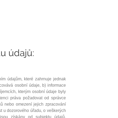
u údajů:
ním údajům, které zahrnuje jednak
acovává osobní údaje, b) informace
íjemcích, kterým osobní údaje byly
tenci práva požadovat od správce
jů nebo omezení jejich zpracování
ost u dozorového úřadu, o veškerých
jsou získány od subjektu údajů,