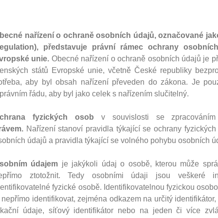
becné nařízení o ochraně osobních údajů, označované jak
egulation), představuje právní rámec ochrany osobníc
vropské unie.
Obecné nařízení o ochraně osobních údajů je př
lenských států Evropské unie, včetně České republiky bezpro
otřeba, aby byl obsah nařízení převeden do zákona. Je pou
 právním řádu, aby byl jako celek s nařízením slučitelný.
chrana fyzických osob
v souvislosti se zpracování
rávem.
Nařízení stanoví pravidla týkající se ochrany fyzickýc
sobních údajů a pravidla týkající se volného pohybu osobních ú
sobním údajem
je jakýkoli údaj o osobě, kterou může sprá
epřímo ztotožnit. Tedy osobními údaji jsou veškeré i
dentifikovatelné fyzické osobě. Identifikovatelnou fyzickou osobo
i nepřímo identifikovat, zejména odkazem na určitý identifikátor, 
okační údaje, síťový identifikátor nebo na jeden či více zvlá