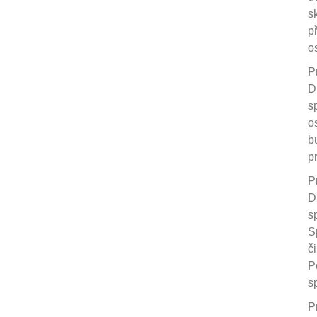
s
p
o
P
D
s
o
b
p
P
D
s
S
č
P
s
P