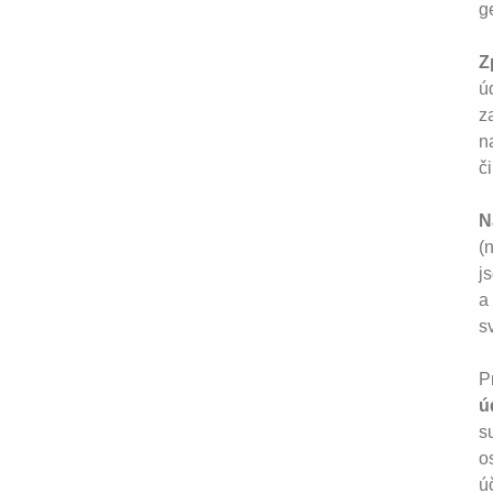
g
Z
ú
z
n
č
N
(
j
a
s
P
ú
s
o
ú