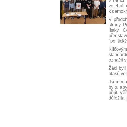
v rámci 
volební p
k demokr
V předcho
strany. P
lístky. 
představi
"politický
Klíčový
standard
označit 
Žáci byl
hlasů vo
Jsem moc
bylo, ab
přijít. V
důležitá j