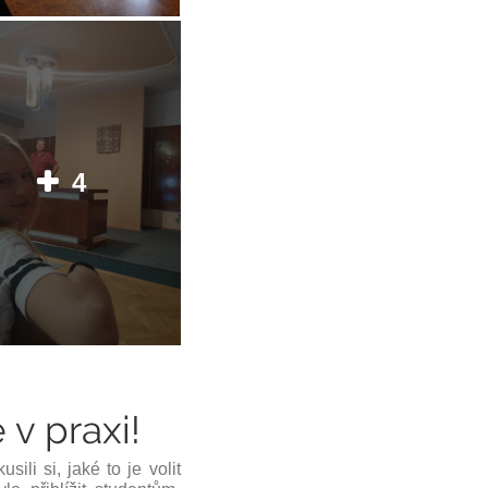
4
 v praxi!
usili si, jaké to je
volit