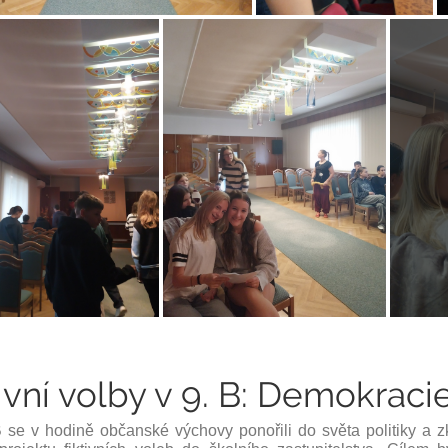
ivní volby v 9. B: Demokracie
B se v hodině
občanské výchovy
ponořili do světa politiky a zk