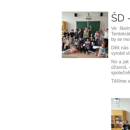
ŠD 
Ve školn
Tentokrá
by se mo
Děti nás
vyrobit v
No a jak
úžasná, 
společně 
Těšíme se