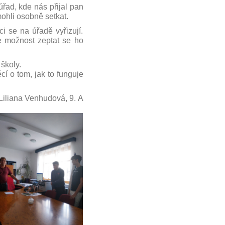
úřad, kde nás přijal pan
mohli osobně setkat.
i se na úřadě vyřizují.
e možnost zeptat se ho
školy.
í o tom, jak to funguje
liana Venhudová, 9. A