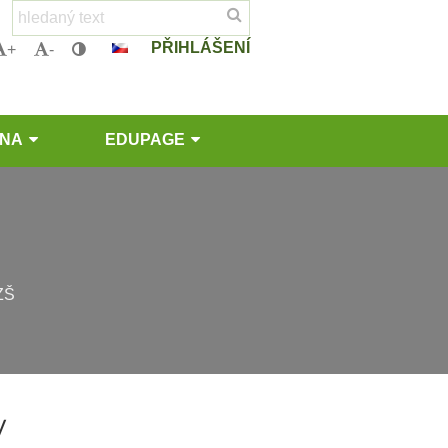
PŘIHLÁŠENÍ
+
-
LNA
EDUPAGE
ZŠ
y