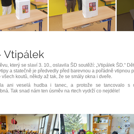
- Vtipálek
u, který se slaví 3. 10., oslavila ŠD soutěží: „Vtipálek ŠD.“ Děti
vtipy a statečně je předvedly před barevnou a pořádně vtipnou 
 všech koutů, někdy až tak, že se smály okna i dveře.
la ani veselá hudba i tanec, a protože se tancovalo s 
bná. Tak snad nám ten úsměv na rtech vydrží co nejdéle!
Vycho