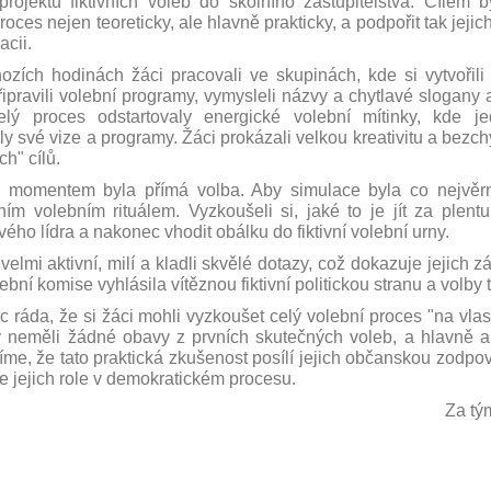
projektu fiktivních voleb do školního zastupitelstva. Cílem by
roces nejen teoreticky, ale hlavně
prakticky
, a podpořit tak jeji
acii.
zích hodinách žáci pracovali ve skupinách, kde si vytvořili vl
řipravili
volební programy
, vymysleli názvy a chytlavé
slogany
a
Celý proces odstartovaly energické
volební mítinky
, kde je
ly své vize a programy. Žáci prokázali velkou kreativitu a bez
ch" cílů.
m momentem byla
přímá volba
. Aby simulace byla co nejvěrn
ním volebním rituálem. Vyzkoušeli si, jaké to je jít za
plentu
svého lídra a nakonec vhodit obálku do
fiktivní volební urny
.
i velmi
aktivní, milí
a kladli skvělé dotazy, což dokazuje jejich z
lební komise vyhlásila
vítěznou fiktivní politickou stranu
a volby 
 ráda, že si žáci mohli vyzkoušet celý volební proces "na vlas
y neměli
žádné obavy
z prvních skutečných voleb, a hlavně a
ěříme, že tato praktická zkušenost posílí jejich
občanskou zodpov
e jejich role v
demokratickém procesu
.
Za tým