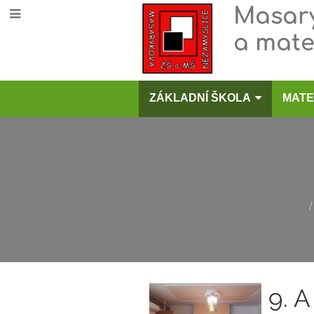
Masary
a mate
ZÁKLADNÍ ŠKOLA
MATE
/
Novinky
9. A