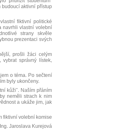
lo přiblížit studentům
ch budoucí aktivní přístup
astní fiktivní politické
 navrhli vlastní volební
dnotlivé strany skvěle
chybnou prezentaci svých
ější, prošli žáci celým
, vybrat správný lístek,
ájem o téma. Po sečtení
tím byly ukončeny.
tní kůži". Naším přáním
by neměli strach k nim
ědnost
a ukáže jim, jak
 fiktivní volební komise
Ing. Jaroslava Kurejová