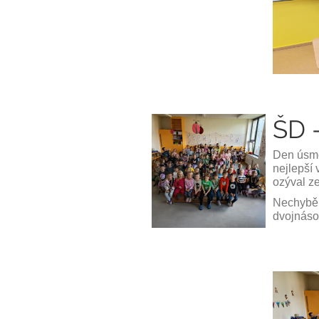
ŠD 
Den úsměv
nejlepší 
ozýval ze
Nechybě
dvojnáso