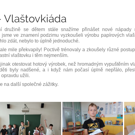
- Vlaštovkiáda
í družině se dětem stále snažíme přinášet nové nápady na 
t jsme ve znamení podzimu vyzkoušeli výrobu papírových vlašt
hlo zdát, nebylo to úplně jednoduché.
 ale mile překvapily! Poctivě trénovaly a zkoušely různé postu
lastní vlaštovku i těm nejmenším.
 jinak otestovat hotový výrobek, než hromadným vypuštěním vl
děti byly nadšené, a i když nám počasí úplně nepřálo, přest
opravdu užili.
 na další společné zážitky.