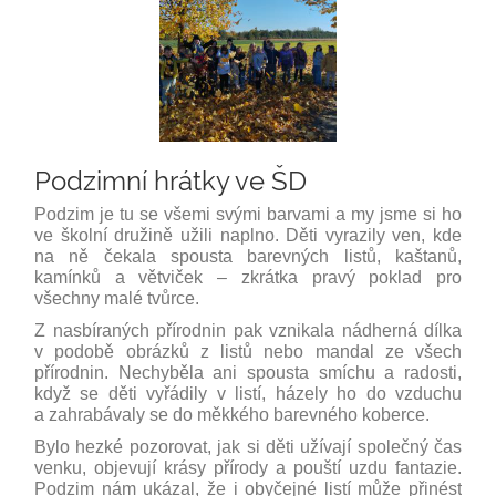
Podzimní hrátky ve ŠD
Podzim je tu se všemi svými barvami a my jsme si ho
ve školní družině užili naplno. Děti vyrazily ven, kde
na ně čekala spousta barevných listů, kaštanů,
kamínků a větviček – zkrátka pravý poklad pro
všechny malé tvůrce.
Z nasbíraných přírodnin pak vznikala nádherná dílka
v podobě obrázků z listů nebo mandal ze všech
přírodnin. Nechyběla ani spousta smíchu a radosti,
když se děti vyřádily v listí, házely ho do vzduchu
a zahrabávaly se do měkkého barevného koberce.
Bylo hezké pozorovat, jak si děti užívají společný čas
venku, objevují krásy přírody a pouští uzdu fantazie.
Podzim nám ukázal, že i obyčejné listí může přinést