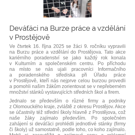
Deváťáci na Burze práce a vzdělání
v Prostějově
Ve čtvrtek 16. října 2025 se žáci 9. ročníku vypravili
na Burzu práce a vzdělání do Prostějova. Tato akce
kariérního poradenství se jako každý rok konala
v Kulturním a společenském centru. Po příchodu
na místo se nás ujali pracovníci Informačního
a poradenského střediska při Úřadu práce
v Prostějově, kteří nás nejprve celou burzou provedli
a pomohli našim žákům zorientovat se v nepřeberném
množství stánků vystavujících středních škol a firem.
Jednalo se především o různé firmy a podniky
z Olomouckého kraje, zvláště z okresu Prostějov. Akce
se účastnily též střední školy hlavně z Prostějova, což
naše žáky zajímalo především. Po společném
zahájení si deváťáci prohlédli jednotlivé stánky (firmy
či školy) už samostatně, podle toho, co koho zajímalo.