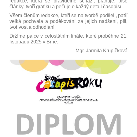
redakce, která se pravidelně schází, plánuje, píše
články, tvoří grafiku a pečuje o každý detail časopisu.
Všem členům redakce, kteří se na tvorbě podíleli, patří
velká pochvala a poděkování za jejich nadšení, píli,
tvořivost a odhodlání.
Držíme palce v celostátním finále, které proběhne 21.
listopadu 2025 v Brně.
Mgr. Jarmila Krupičková