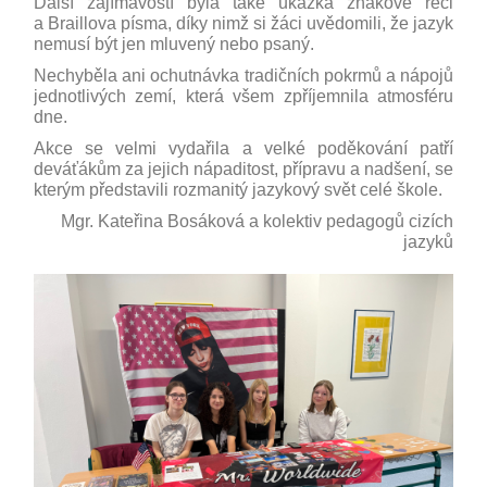
Další zajímavostí byla také ukázka znakové řeči
a Braillova písma, díky nimž si žáci uvědomili, že jazyk
nemusí být jen mluvený nebo psaný.
Nechyběla ani ochutnávka tradičních pokrmů a nápojů
jednotlivých zemí, která všem zpříjemnila atmosféru
dne.
Akce se velmi vydařila a velké poděkování patří
deváťákům za jejich nápaditost, přípravu a nadšení, se
kterým představili rozmanitý jazykový svět celé škole.
Mgr. Kateřina Bosáková a kolektiv pedagogů cizích
jazyků