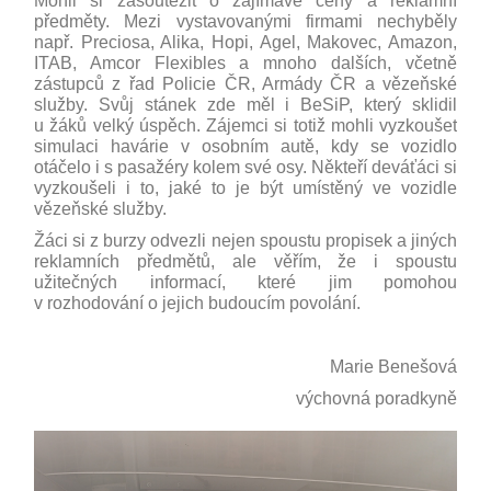
Mohli si zasoutěžit o zajímavé ceny a reklamní
předměty. Mezi vystavovanými firmami nechyběly
např. Preciosa, Alika, Hopi, Agel, Makovec, Amazon,
ITAB, Amcor Flexibles a mnoho dalších, včetně
zástupců z řad Policie ČR, Armády ČR a vězeňské
služby. Svůj stánek zde měl i BeSiP, který sklidil
u žáků velký úspěch. Zájemci si totiž mohli vyzkoušet
simulaci havárie v osobním autě, kdy se vozidlo
otáčelo i s pasažéry kolem své osy. Někteří deváťáci si
vyzkoušeli i to, jaké to je být umístěný ve vozidle
vězeňské služby.
Žáci si z burzy odvezli nejen spoustu propisek a jiných
reklamních předmětů, ale věřím, že i spoustu
užitečných informací, které jim pomohou
v rozhodování o jejich budoucím povolání.
Marie Benešová
výchovná poradkyně