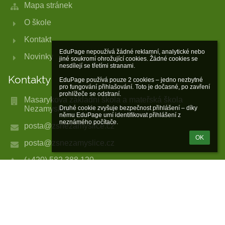
Mapa stránek
O škole
Kontakt
EduPage nepoužívá žádné reklamní, analytické nebo 
Novinky
jiné soukromí ohrožující cookies. Žádné cookies se 
nesdílejí se třetími stranami.

Kontakty
EduPage používá pouze 2 cookies – jedno nezbytné 
pro fungování přihlašování. Toto je dočasné, po zavření 
prohlížeče se odstraní.

Masarykova základní škola a mateřská škola
Nezamyslice
Druhé cookie zvyšuje bezpečnost přihlášení – díky 
němu EduPage umí identifikovat přihlášení z 
neznámého počítače.
posta@zsnezamyslice.cz
OK
posta@zsnezamyslice.cz
(+420) 582 388 120
(+420) 727 989 868 (ředitel školy)
1. máje 234
79826 Nezamyslice
Czech Republic
IČO: 47922214