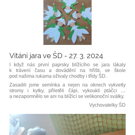
Vítání jara ve ŠD - 27. 3. 2024
I když nás první paprsky blížícího se jara lákaly
k trávení času a dovádění na hřišti, ve škole
pod našima rukama ožívaly chodby i třídy ŠD.
Zasadili jsme semínka a nejen na oknech vykvetly
stromy i kytky, přiletěli čápi, vykoukli ptáčci …
a nezapomnělo se ani na blížící se velikonoční svátky.
Vychovatelky ŠD