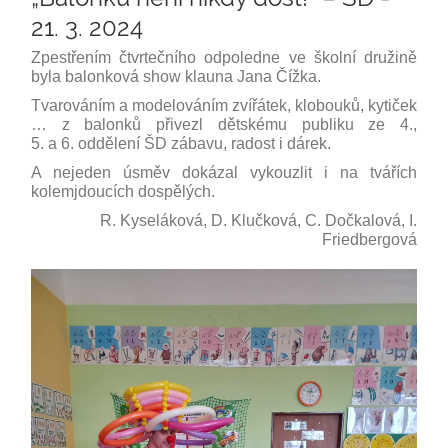
21. 3. 2024
Zpestřením čtvrtečního odpoledne ve školní družině
byla balonková show klauna Jana Čížka.
Tvarováním a modelováním zvířátek, klobouků, kytiček
… z balonků přivezl dětskému publiku ze 4.,
5. a 6. oddělení ŠD zábavu, radost i dárek.
A nejeden úsměv dokázal vykouzlit i na tvářích
kolemjdoucích dospělých.
R. Kyseláková, D. Klučková, C. Dočkalová, I.
Friedbergová