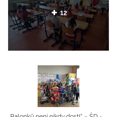
12
„Balonků není nikdy dost!“ – ŠD -