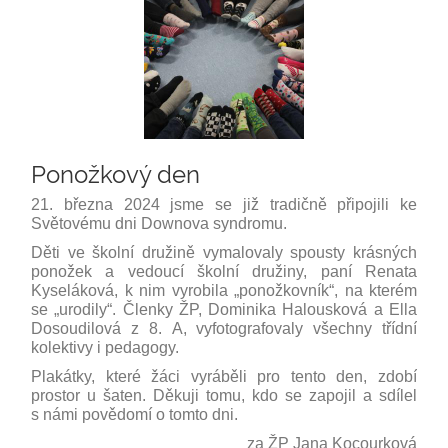
Ponožkový den
21. března 2024 jsme se již tradičně připojili ke
Světovému dni Downova syndromu.
Děti ve školní družině vymalovaly spousty krásných
ponožek a vedoucí školní družiny, paní Renata
Kyseláková, k nim vyrobila „ponožkovník“, na kterém
se „urodily“. Členky ŽP, Dominika Halousková a Ella
Dosoudilová z 8. A, vyfotografovaly všechny třídní
kolektivy i pedagogy.
Plakátky, které žáci vyráběli pro tento den, zdobí
prostor u šaten. Děkuji tomu, kdo se zapojil a sdílel
s námi povědomí o tomto dni.
za ŽP Jana Kocourková