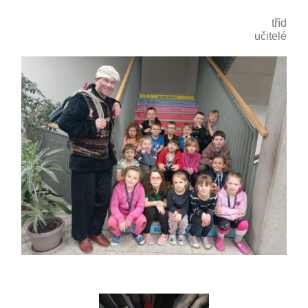
třídní
učitelé