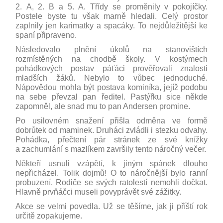
2. A, 2. B a 5. A. Třídy se proměnily v pokojíčky.
Postele byste tu však marně hledali. Celý prostor
zaplnily jen karimatky a spacáky. To nejdůležitější ke
spaní připraveno.
Následovalo plnění úkolů na stanovištích
rozmístěných na chodbě školy. V kostýmech
pohádkových postav páťáci prověřovali znalosti
mladších žáků. Nebylo to vůbec jednoduché.
Nápovědou mohla být postava kominíka, jejíž podobu
na sebe převzal pan ředitel. Pastýřku sice někde
zapomněl, ale snad mu to pan Andersen promine.
Po usilovném snažení přišla odměna ve formě
dobrůtek od maminek. Druháci zvládli i stezku odvahy.
Pohádka, přečtení pár stránek ze své knížky
a zachumlání s mazlíkem završily tento náročný večer.
Někteří usnuli vzápětí, k jiným spánek dlouho
nepřicházel. Tolik dojmů! O to náročnější bylo ranní
probuzení. Rodiče se svých ratolestí nemohli dočkat.
Hlavně prvňáčci museli povyprávět své zážitky.
Akce se velmi povedla. Už se těšíme, jak ji příští rok
určitě zopakujeme.