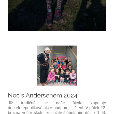
Noc s Andersenem 2024
Již tradičně se naše škola zapojuje
do celorepublikové akce podporující čtení. V pátek 22.
března večer školní zdi ožily štěbetáním dětí z 1. B,