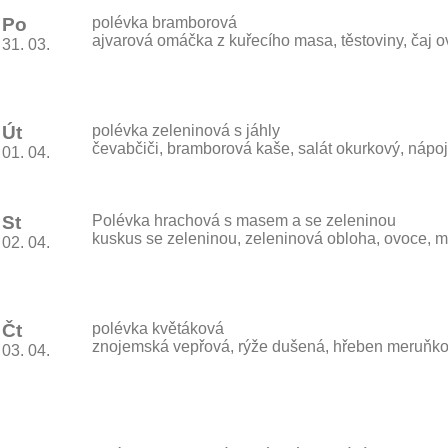
Po
polévka bramborová
ajvarová omáčka z kuřecího masa, těstoviny, čaj 
31. 03.
Út
polévka zeleninová s jáhly
čevabčiči, bramborová kaše, salát okurkový, nápoj
01. 04.
St
Polévka hrachová s masem a se zeleninou
kuskus se zeleninou, zeleninová obloha, ovoce, m
02. 04.
Čt
polévka květáková
znojemská vepřová, rýže dušená, hřeben meruňko
03. 04.