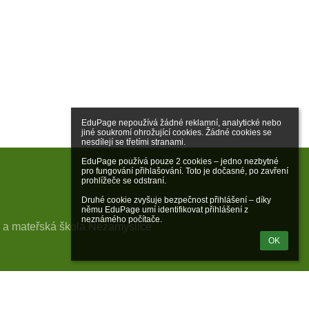
EduPage nepoužívá žádné reklamní, analytické nebo 
jiné soukromí ohrožující cookies. Žádné cookies se 
nesdílejí se třetími stranami.

EduPage používá pouze 2 cookies – jedno nezbytné 
pro fungování přihlašování. Toto je dočasné, po zavření 
prohlížeče se odstraní.

Druhé cookie zvyšuje bezpečnost přihlášení – díky 
němu EduPage umí identifikovat přihlášení z 
neznámého počítače.
 a mateřská škola Nezamyslice
OK