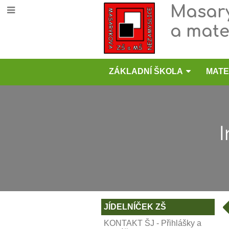
Masary
a mate
ZÁKLADNÍ ŠKOLA
MATE
I
Informace
JÍDELNÍČEK ZŠ
KONTAKT ŠJ - Přihlášky a