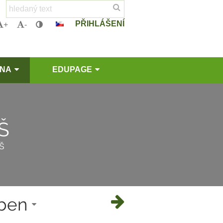
PŘIHLÁŠENÍ
+
-
LNA
EDUPAGE
ZŠ
Š
uben