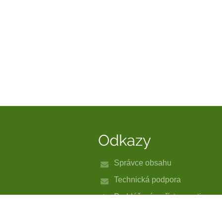
Odkazy
Správce obsahu
Technická podpora
Prohlášení o přístupnosti
Právní informace