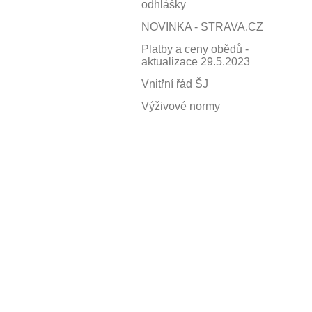
školní
odhlášky
NOVINKA - STRAVA.CZ
jídelny
Platby a ceny obědů -
aktualizace 29.5.2023
ZŠ
Vnitřní řád ŠJ
Výživové normy