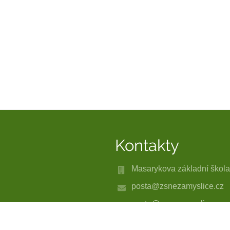
Kontakty
Masarykova základní škola
posta@zsnezamyslice.cz
posta@zsnezamyslice.cz
(+420) 582 388 120