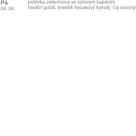
Pá
polévka zeleninová se sýrovým kapáním
hovězí guláš, knedlík houskový kynutý, čaj ovocný
04. 04.